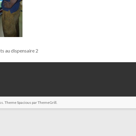
s au dispensaire 2
ss
. Theme Spacious par
ThemeGrill
.